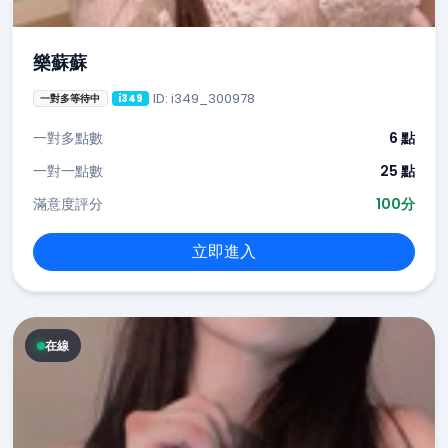
樂蘇蘇
ID: i349_300978
一對多等待中
i349
一對多點數
6 點
一對一點數
25 點
滿意度評分
100分
立即進入
在線