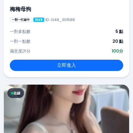
梅梅母狗
ID: i349_301588
一對一忙線中
i349
一對多點數
5 點
一對一點數
20 點
滿意度評分
100分
立即進入
在線