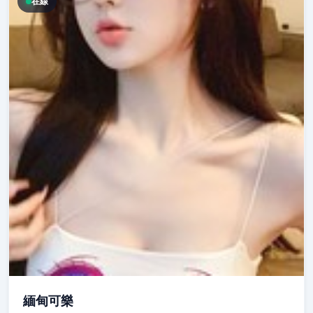
在線
緬甸可樂