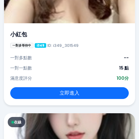
小紅包
ID: i349_301549
一對多等待中
i349
一對多點數
--
一對一點數
15 點
滿意度評分
100分
立即進入
在線