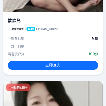
歆歆兒
ID: i349_301225
一對多忙線中
i349
一對多點數
5 點
一對一點數
--
滿意度評分
100分
立即進入
一對多忙線中