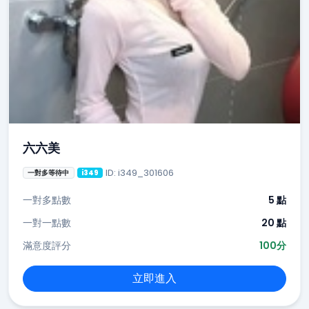
六六美
ID: i349_301606
一對多等待中
i349
一對多點數
5 點
一對一點數
20 點
滿意度評分
100分
立即進入