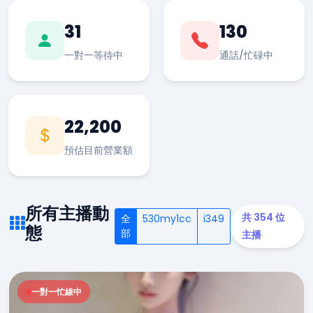
31
130
一對一等待中
通話/忙碌中
22,200
預估目前營業額
所有主播動
共 354 位
全
530my1cc
i349
態
部
主播
一對一忙線中