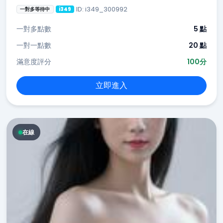
ID: i349_300992
一對多等待中
i349
一對多點數
5 點
一對一點數
20 點
滿意度評分
100分
立即進入
在線