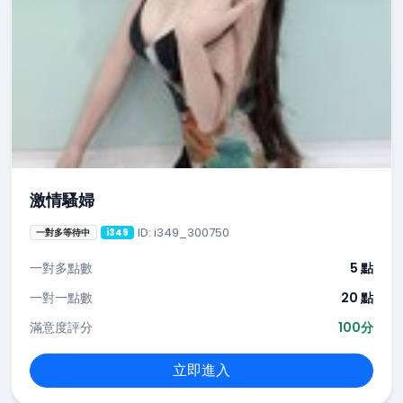
激情騷婦
ID: i349_300750
一對多等待中
i349
一對多點數
5 點
一對一點數
20 點
滿意度評分
100分
立即進入