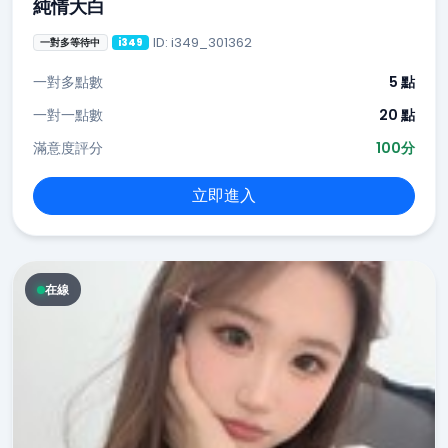
純情大白
ID: i349_301362
一對多等待中
i349
一對多點數
5 點
一對一點數
20 點
滿意度評分
100分
立即進入
在線