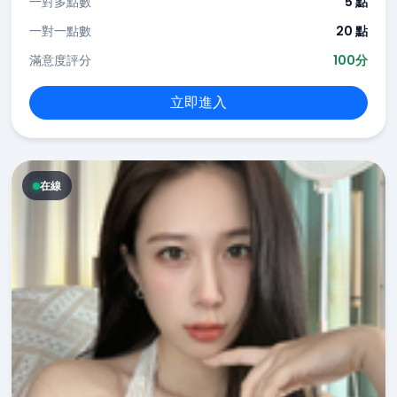
一對多點數
5 點
一對一點數
20 點
滿意度評分
100分
立即進入
在線