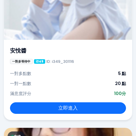
安悅醬
ID: i349_301116
一對多等待中
i349
一對多點數
5 點
一對一點數
20 點
滿意度評分
100分
立即進入