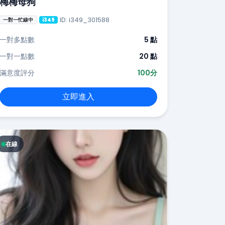
梅梅母狗
ID: i349_301588
一對一忙線中
i349
一對多點數
5 點
一對一點數
20 點
滿意度評分
100分
立即進入
在線