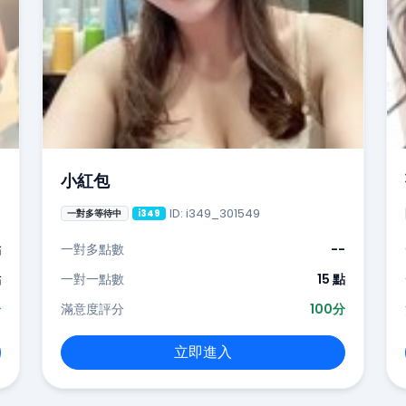
小紅包
ID: i349_301549
一對多等待中
i349
點
一對多點數
--
點
一對一點數
15 點
分
滿意度評分
100分
立即進入