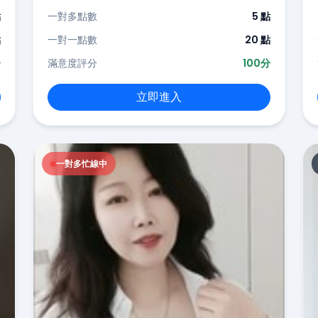
點
一對多點數
5 點
點
一對一點數
20 點
分
滿意度評分
100分
立即進入
一對多忙線中