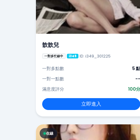
歆歆兒
ID: i349_301225
一對多忙線中
i349
一對多點數
5 
一對一點數
-
滿意度評分
100
立即進入
在線