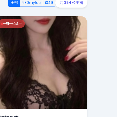
全部
530my1cc
i349
共 354 位主播
一對一忙線中