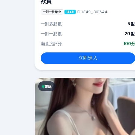
欲寶
ID: i349_301644
一對一忙線中
i349
一對多點數
5 
一對一點數
20 
滿意度評分
100
立即進入
在線