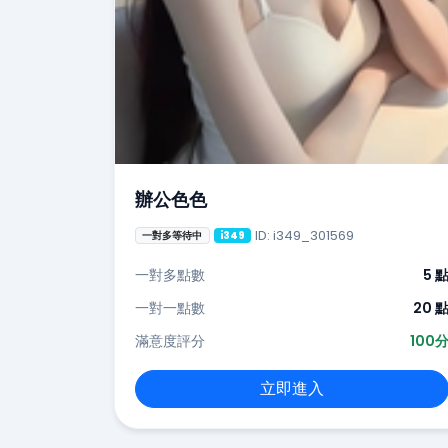
辦公色色
ID: i349_301569
一對多等待中
i349
一對多點數
5 
一對一點數
20 
滿意度評分
100
立即進入