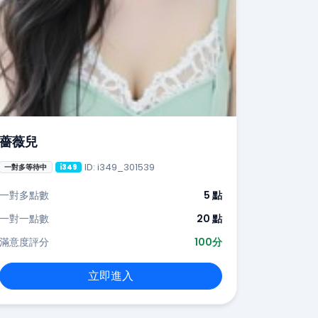
薔薇兒
ID: i349_301539
一對多等待中
i349
一對多點數
5 點
一對一點數
20 點
滿意度評分
100分
立即進入