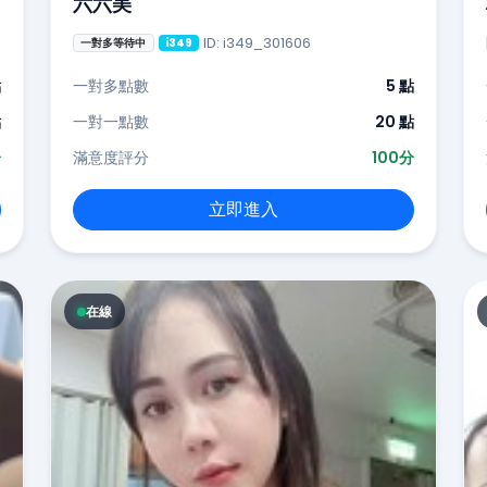
六六美
ID: i349_301606
一對多等待中
i349
點
一對多點數
5 點
點
一對一點數
20 點
分
滿意度評分
100分
立即進入
在線