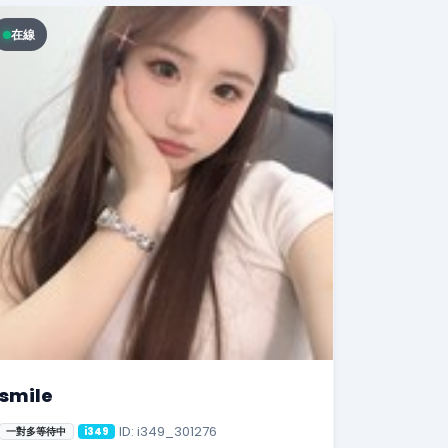
在線
smile
ID: i349_301276
一對多等待中
i349