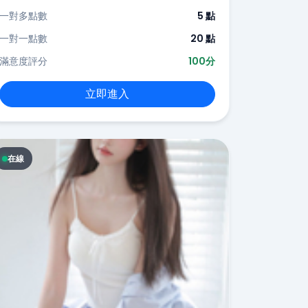
一對多點數
5 點
一對一點數
20 點
滿意度評分
100分
立即進入
在線