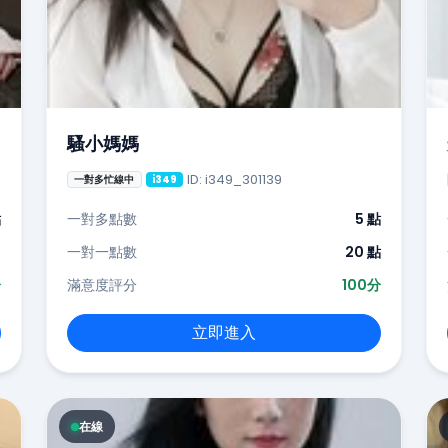
騷小媽媽
ID: i349_301139
一對多忙線中
i349
點
一對多點數
5 點
-
一對一點數
20 點
分
滿意度評分
100分
立即進入
在線