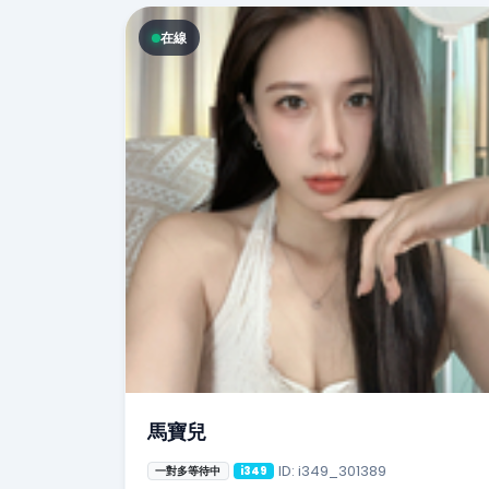
在線
馬寶兒
ID: i349_301389
一對多等待中
i349