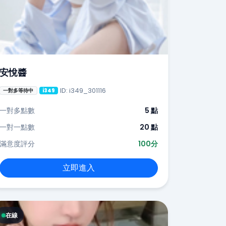
安悅醬
ID: i349_301116
一對多等待中
i349
一對多點數
5 點
一對一點數
20 點
滿意度評分
100分
立即進入
在線