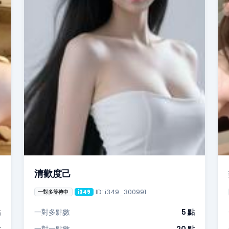
清歡度己
ID: i349_300991
一對多等待中
i349
點
一對多點數
5 點