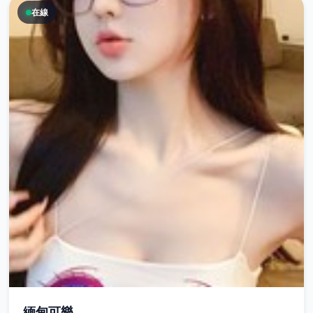
在線
緬甸可樂