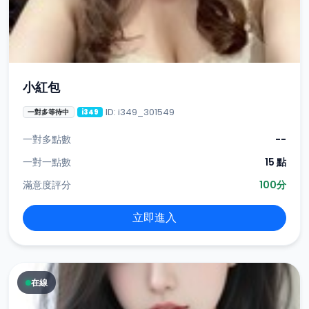
小紅包
ID: i349_301549
一對多等待中
i349
一對多點數
--
一對一點數
15 點
滿意度評分
100分
立即進入
在線