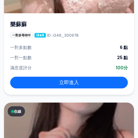
樂蘇蘇
ID: i349_300978
一對多等待中
i349
一對多點數
6 點
一對一點數
25 點
滿意度評分
100分
立即進入
在線