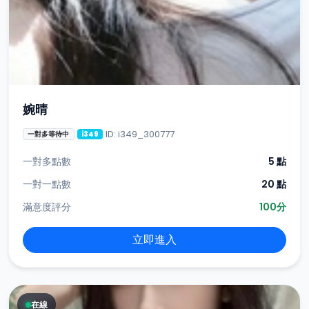
婉晴
ID: i349_300777
一對多等待中
i349
一對多點數
5 點
一對一點數
20 點
滿意度評分
100分
立即進入
在線