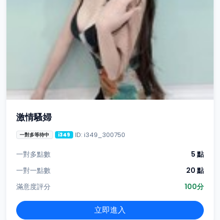
激情騷婦
ID: i349_300750
一對多等待中
i349
一對多點數
5 點
一對一點數
20 點
滿意度評分
100分
立即進入