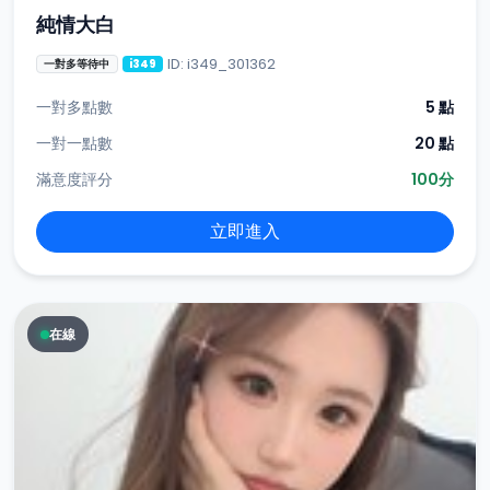
純情大白
ID: i349_301362
一對多等待中
i349
一對多點數
5 點
一對一點數
20 點
滿意度評分
100分
立即進入
在線