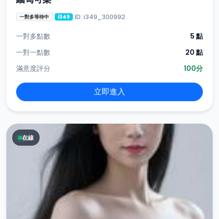
ID: i349_300992
一對多等待中
i349
一對多點數
5 點
一對一點數
20 點
滿意度評分
100分
立即進入
在線