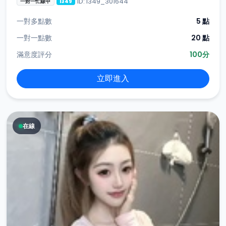
ID: i349_301644
一對一忙線中
i349
一對多點數
5 點
一對一點數
20 點
滿意度評分
100分
立即進入
在線