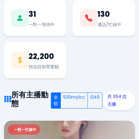
31
130
一對一等待中
通話/忙碌中
22,200
預估目前營業額
所有主播動
共 354 位
全
530my1cc
i349
態
部
主播
一對一忙線中