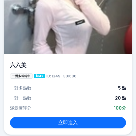
六六美
ID: i349_301606
一對多等待中
i349
一對多點數
5 點
一對一點數
20 點
滿意度評分
100分
立即進入