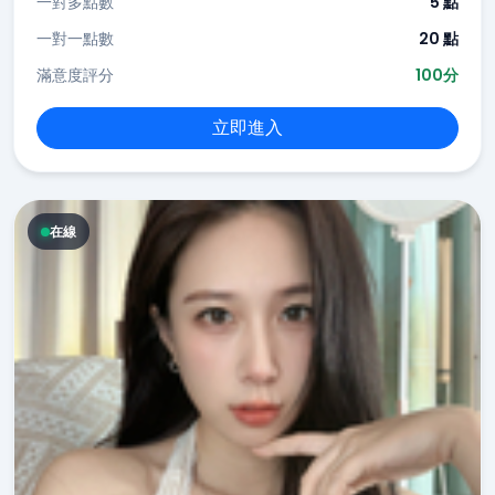
一對多點數
5 點
一對一點數
20 點
滿意度評分
100分
立即進入
在線