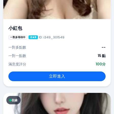
小紅包
ID: i349_301549
一對多等待中
i349
一對多點數
--
一對一點數
15 點
滿意度評分
100分
立即進入
在線