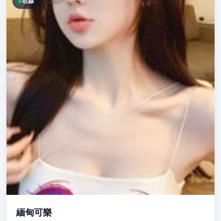
在線
緬甸可樂