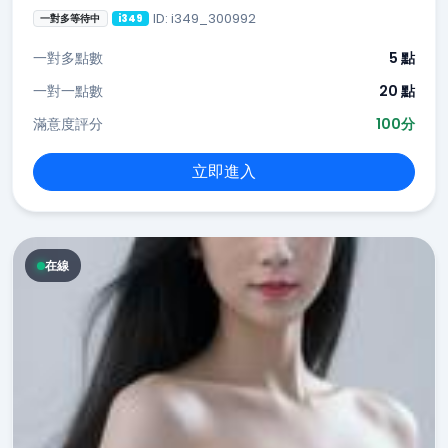
ID: i349_300992
一對多等待中
i349
一對多點數
5 點
一對一點數
20 點
滿意度評分
100分
立即進入
在線