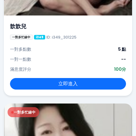
歆歆兒
ID: i349_301225
一對多忙線中
i349
一對多點數
5 點
一對一點數
--
滿意度評分
100分
立即進入
一對多忙線中