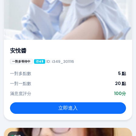
安悅醬
ID: i349_301116
一對多等待中
i349
一對多點數
5 點
一對一點數
20 點
滿意度評分
100分
立即進入