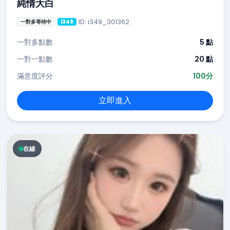
純情大白
ID: i349_301362
一對多等待中
i349
一對多點數
5 點
一對一點數
20 點
滿意度評分
100分
立即進入
在線