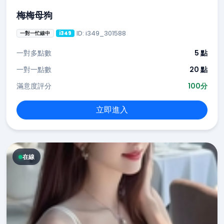
梅梅母狗
ID: i349_301588
一對一忙線中
i349
一對多點數
5 點
一對一點數
20 點
滿意度評分
100分
立即進入
在線