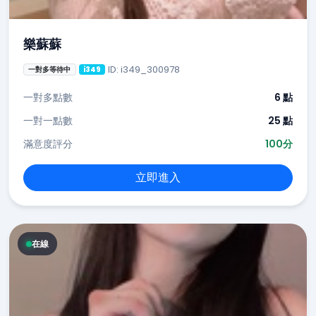
樂蘇蘇
ID: i349_300978
一對多等待中
i349
一對多點數
6 點
一對一點數
25 點
滿意度評分
100分
立即進入
在線